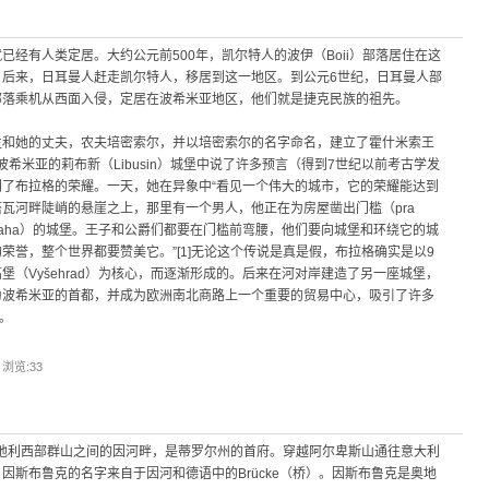
经有人类定居。大约公元前500年，凯尔特人的波伊（Boii）部落居住在这
。后来，日耳曼人赶走凯尔特人，移居到这一地区。到公元6世纪，日耳曼人部
部落乘机从西面入侵，定居在波希米亚地区，他们就是捷克民族的祖先。
主和她的丈夫，农夫培密索尔，并以培密索尔的名字命名，建立了霍什米索王
于中波希米亚的莉布新（Libusin）城堡中说了许多预言（得到7世纪以前考古学发
了布拉格的荣耀。一天，她在异象中“看见一个伟大的城市，它的荣耀能达到
瓦河畔陡峭的悬崖之上，那里有一个男人，他正在为房屋凿出门槛（pra
raha）的城堡。王子和公爵们都要在门槛前弯腰，他们要向城堡和环绕它的城
荣誉，整个世界都要赞美它。”[1]无论这个传说是真是假，布拉格确实是以9
（Vyšehrad）为核心，而逐渐形成的。后来在河对岸建造了另一座城堡，
为波希米亚的首都，并成为欧洲南北商路上一个重要的贸易中心，吸引了许多
。
| 浏览:
33
位于奥地利西部群山之间的因河畔，是蒂罗尔州的首府。穿越阿尔卑斯山通往意大利
因斯布鲁克的名字来自于因河和德语中的Brücke（桥）。因斯布鲁克是奥地