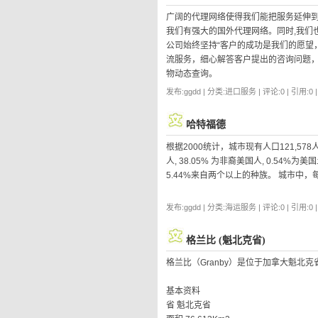
广阔的代理网络使得我们能把服务延伸到
我们有强大的国外代理网络。同时,我们
公司始终坚持“客户的成功是我们的愿望
流服务，细心解答客户提出的咨询问题
物动态查询。
发布:ggdd | 分类:进口服务 | 评论:0 | 引用:0 
哈特福德
根据2000统计，城市现有人口121,578人
人, 38.05% 为非裔美国人, 0.54%为
5.44%来自两个以上的种族。 城市中，每
发布:ggdd | 分类:海运服务 | 评论:0 | 引用:0 
格兰比 (魁北克省)
格兰比（Granby）是位于加拿大魁北克省
基本资料
省 魁北克省