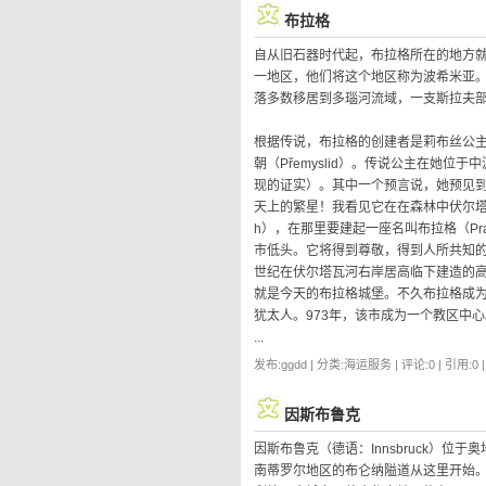
布拉格
自从旧石器时代起，布拉格所在的地方就已
一地区，他们将这个地区称为波希米亚
落多数移居到多瑙河流域，一支斯拉夫
根据传说，布拉格的创建者是莉布丝公
朝（Přemyslid）。传说公主在她位
现的证实）。其中一个预言说，她预见到
天上的繁星！我看见它在在森林中伏尔塔
h），在那里要建起一座名叫布拉格（P
市低头。它将得到尊敬，得到人所共知的
世纪在伏尔塔瓦河右岸居高临下建造的高堡
就是今天的布拉格城堡。不久布拉格成
犹太人。973年，该市成为一个教区中心
...
发布:ggdd | 分类:海运服务 | 评论:0 | 引用:0 
因斯布鲁克
因斯布鲁克（德语：Innsbruck）
南蒂罗尔地区的布仑纳隘道从这里开始。