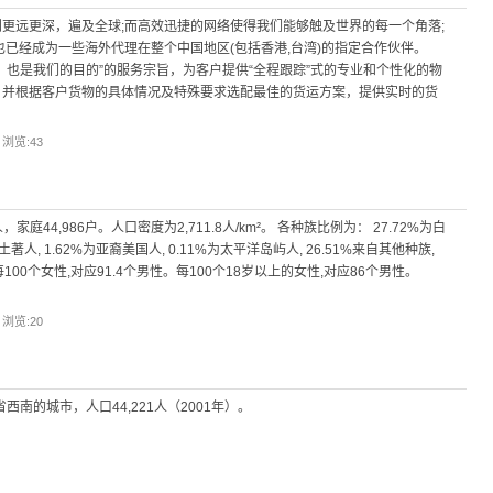
更远更深，遍及全球;而高效迅捷的网络使得我们能够触及世界的每一个角落;
也已经成为一些海外代理在整个中国地区(包括香港,台湾)的指定合作伙伴。
，也是我们的目的”的服务宗旨，为客户提供“全程跟踪”式的专业和个性化的物
，并根据客户货物的具体情况及特殊要求选配最佳的货运方案，提供实时的货
| 浏览:
43
，家庭44,986户。人口密度为2,711.8人/km²。 各种族比例为： 27.72%为白
美国土著人, 1.62%为亚裔美国人, 0.11%为太平洋岛屿人, 26.51%来自其他种族,
100个女性,对应91.4个男性。每100个18岁以上的女性,对应86个男性。
| 浏览:
20
西南的城市，人口44,221人（2001年）。