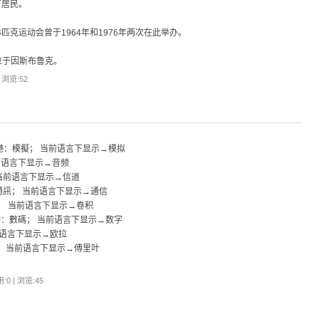
万居民。
克运动会曾于1964年和1976年两次在此举办。
位于因斯布鲁克。
| 浏览:
52
香港：模擬； 当前语言下显示→模拟
当前语言下显示→音频
 当前语言下显示→信道
灣：通訊； 当前语言下显示→通信
摺積； 当前语言下显示→卷积
香港：數碼； 当前语言下显示→数字
前语言下显示→欧拉
葉； 当前语言下显示→傅里叶
:0 | 浏览:
45