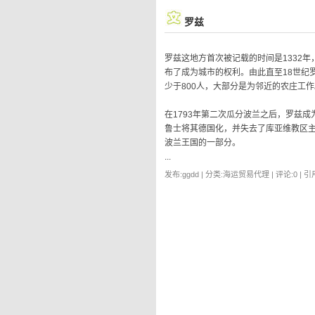
罗兹
罗兹这地方首次被记载的时间是1332年，
布了成为城市的权利。由此直至18世纪
少于800人，大部分是为邻近的农庄工作
在1793年第二次瓜分波兰之后，罗兹成
鲁士将其德国化，并失去了库亚维教区主
波兰王国的一部分。
...
发布:ggdd | 分类:海运贸易代理 | 评论:0 | 引用