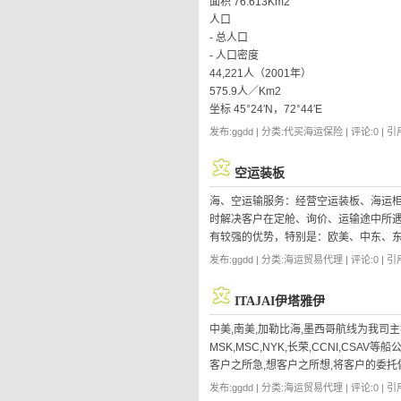
面积 76.613Km2
人口
- 总人口
- 人口密度
44,221人（2001年）
575.9人／Km2
坐标 45°24′N，72°44′E
发布:ggdd | 分类:代买海运保险 | 评论:0 | 引用
空运装板
海、空运输服务：经营空运装板、海运
时解决客户在定舱、询价、运输途中所遇
有较强的优势，特别是：欧美、中东、
发布:ggdd | 分类:海运贸易代理 | 评论:0 | 引用
ITAJAI伊塔雅伊
中美,南美,加勒比海,墨西哥航线为我司主打航线,与
MSK,MSC,NYK,长荣,CCNI,CS
客户之所急,想客户之所想,将客户的委托
发布:ggdd | 分类:海运贸易代理 | 评论:0 | 引用