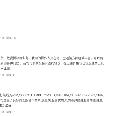
:0 | 浏览:
36
柜货、散货拼箱等业务。我司的操作人员在海、空运输方面经验丰富，可以随
到的各种问题 。我司与多家公会有签约协议，在运输价格与仓位及通关上具
东南亚线。
:0 | 浏览:
41
ZIM,COSCO,HAMBURG-SUD,MARUBA,CHINA SHIPPING,CMA,
AV等船公司建立了良好的长期合作关系,放舱快,服务优质,以为客户贴身服务为原则,急
做到最好!
:0 | 浏览:
31