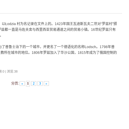
以Łodzia 村为名记录在文件上的。1423年国王瓦迪斯瓦夫二世对“罗兹村”颁
罗兹都一直是马佐夫舍与西里西亚贸易通道之间的贸易小镇。16世纪罗兹只有
。
为了普鲁士治下的一个城市，并更名了一个德语化的名称Lodsch。1798年普
教所在城市的地位。1806年罗兹加入了华沙公国，1815年成为了俄国控制的
:0 | 浏览:
38
分页:
«
1
2
3
»