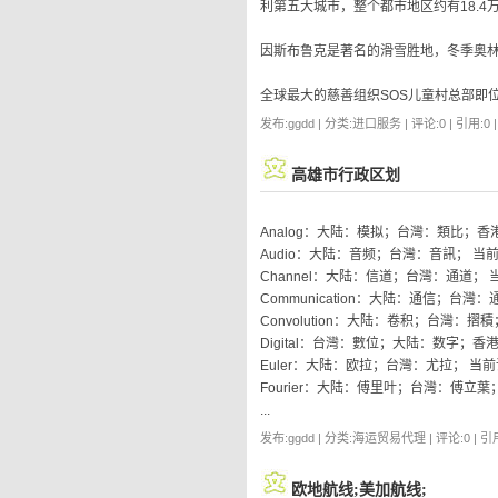
利第五大城市，整个都市地区约有18.4
因斯布鲁克是著名的滑雪胜地，冬季奥林匹
全球最大的慈善组织SOS儿童村总部即
发布:ggdd | 分类:进口服务 | 评论:0 | 引用:0 
高雄市行政区划
Analog：大陆：模拟；台灣：類比；
Audio：大陆：音频；台灣：音訊； 
Channel：大陆：信道；台灣：通道；
Communication：大陆：通信；台
Convolution：大陆：卷积；台灣：
Digital：台灣：數位；大陆：数字；
Euler：大陆：欧拉；台灣：尤拉； 当
Fourier：大陆：傅里叶；台灣：傅立
...
发布:ggdd | 分类:海运贸易代理 | 评论:0 | 引用
欧地航线;美加航线;