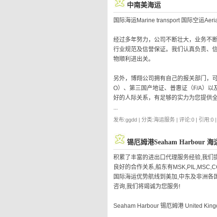
中南美海运
国际海运Marine transport 国际空运Aerial 
经过多年努力，公司不断壮大，业务不
行业规范及信誉保证。我们认真负责、
物顺利进出关。
另外，博翔公司拥有自己的报关部门，可
O）、第三国产地证、普惠证（F/A）
好的人际关系，有足够的实力为您提供
...
发布:ggdd | 分类:海运服务 | 评论:0 | 引用:0 
锡厄姆港Seaham Harbour 海
积累了丰富的进出口代理服务经验,我们提
良好的合作关系,船东有MSK,PIL,MSC,C
国际海运优势航线到美加,中东及非洲各国
咨询,我们将竭诚为您服务!
Seaham Harbour 锡厄姆港 United Kin