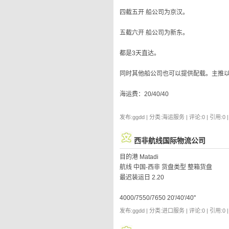
四截五开 船公司为京汉。
五截六开 船公司为新东。
都是3天直达。
同时其他船公司也可以提供配载。主推以
海运费：20/40/40
发布:ggdd | 分类:海运服务 | 评论:0 | 引用:0 
西非航线国际物流公司
目的港 Matadi
航线 中国-西非 货盘类型 整箱货盘
最迟装运日 2.20
4000/7550/7650 20'/40'/40''
发布:ggdd | 分类:进口服务 | 评论:0 | 引用:0 