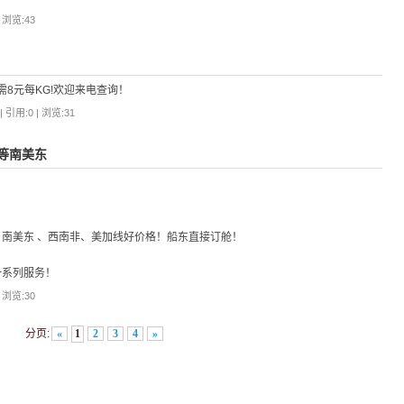
| 浏览:
43
需8元每KG!欢迎来电查询！
 引用:0 | 浏览:
31
卢等南美东
、南美东 、西南非、美加线好价格！船东直接订舱！
一系列服务！
| 浏览:
30
分页:
«
1
2
3
4
»