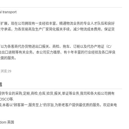
transport
断扩展，现在公司拥现有一支经验丰富，精通物流业务的专业人才队伍和良好
信守承诺，为各贸易商及生产厂家简化报关手续，减少物流成本费用，保证货
以为各客商代办货物进出口报关、商检、拖车、订舱以及代办产地证（C/
以及出口退税等有关业务。本公司实力雄厚、有十年丰富的行业经验及各口岸良
全面的服务。
| 浏览:
29
运
供专业的采购,定舱,商检,仓库,验货,报关,单证等业务,我司和各大船公司拥有
OSCO等.
,本着以"顾客第一,服务至上"的宗旨,为新老客户提供最优质的服务。欢迎来电
gdom 英国