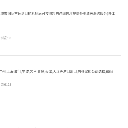
城市国际空运到目的机场后可按照您的详细信息提供各类清关派送服务(具体
| 浏览:
32
,上海,厦门,宁波,义乌,青岛,天津,大连等港口出口,有多家船公司选择,60日
| 浏览:
23