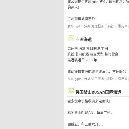
我公司提供优质海运服务，价格优惠，
的追求！
广州到摈城特惠价：
发布:ggdd | 分类:海运服务 | 评论:0 | 引用:0 
非洲海运
启运港 深圳港 目的港 非洲
航线 非洲航线 货盘类型 整箱货盘
最迟装运日 2009年
我司提供非洲航线全线海运、空运服务
发布:ggdd | 分类:进口服务 | 评论:0 | 引用:0 
韩国釜山BUSAN国际海运
更多优惠价格敬请来电确认！
韩国釜山BUSAN，每周二班：
四截五开和五截六开。。