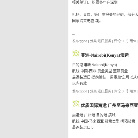
报关单证)。积累多年在深圳
机场、皇岗、等口岸报关的经验，部分大
国家请来电查询)。
...
发布:ggdd | 分类:进口服务 | 评论:0 | 引用:0 
非洲-Nairobi(Kenya)海运
目的港 非洲Nairobi(Kenya)
航线 中国-西非 货盘类型 整箱货盘
最迟装运日 提前确认一周定舱位,可以从广州
以内有效
发布:ggdd | 分类:进口服务 | 评论:0 | 引用:0 
优质国际海运 广州至马来西亚
启运港 广州港 目的港 摈城
航线 中国-马来西亚 货盘类型 拼箱货盘
最迟装运日 5