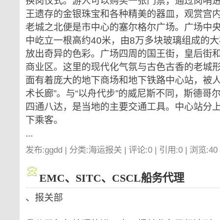
换岗仪式。游人可以购买一张门票，通过岗哨
王遗存的金银珠宝和各种精美的器皿，观赏宫
老城之北便是市中心的塞尔格尔广场。广场中
中屹立一根高约40米，由8万多块玻璃组成的
放出奇异的色彩。广场四周的国王街，皇后街
商业区。这里的现代化气氛与古色古香的老城
面有着庞大的地下商场和地下铁路中心站，被人
术长廊”。与“以舟代步”的威尼斯不同，斯德哥
四通八达，是当地的主要交通工具。中心站分
下乘客。
...
发布:ggdd | 分类:海运报关 | 评论:0 | 引用:0 | 浏览:
40
EMC、SITC、CSCL船务代理
、报关部