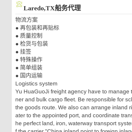
Laredo,TX船务代理
物流方案
● 再包装和再贴标
● 质量控制
● 检货与包装
● 挂签
● 特殊操作
● 简单组装
● 国内运输
Logistics system
Yu HuaGuoJi freight agency have to manage 
ner and bulk cargo fleet. Be responsible for sch
the goods route. We also can arrange inland r
ater to the appointed port, and coordinate tra
he perfect land, iron, waterway transport syst
f the carrier "China inland point to foreign inl