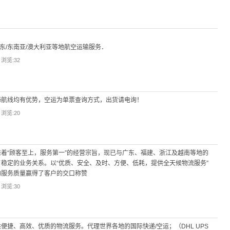
中东/东南亚/澳大利亚等地航空运输服务．
| 浏览:
32
海航线均有优势，空运为单票查询方式，出货请电询！
| 浏览:
20
着“顾客至上，服务第一”的经营宗旨，现已与广东、福建、浙江及越南等地的
稳定的业务关系。以“优质、安全、及时、方便、低耗，提供全天候物流服务”
的服务质量赢得了客户的交口称赞
| 浏览:
30
便捷、高效、优质的物流服务。代理世界各地的国际快递/空运；（DHL UPS