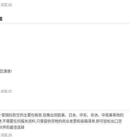
| 浏览:
30
递
您满意!
| 浏览:
37
SQ/SU等几十家国际航空的主要包板商.现推出到欧美、日本、中东、非洲、中南美等地的
便,不需要任何报关资料,只需提供货物的商业发票和装箱清单,即可轻松出口货
作伙伴的最佳选择
| 浏览:
35