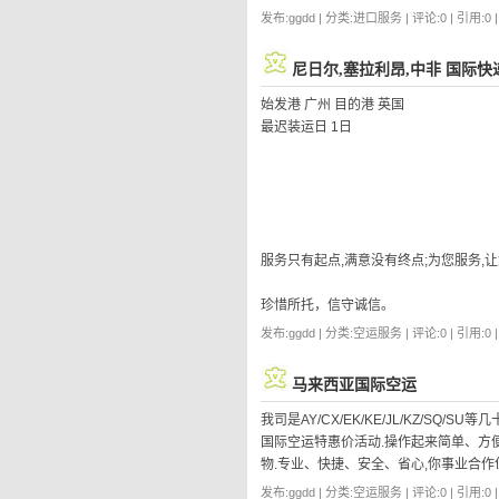
发布:ggdd | 分类:进口服务 | 评论:0 | 引用:0 
尼日尔,塞拉利昂,中非 国际快
始发港 广州 目的港 英国
最迟装运日 1日
服务只有起点,满意没有终点;为您服务,让
珍惜所托，信守诚信。
发布:ggdd | 分类:空运服务 | 评论:0 | 引用:0 
马来西亚国际空运
我司是AY/CX/EK/KE/JL/KZ/
国际空运特惠价活动.操作起来简单、方
物.专业、快捷、安全、省心,你事业合
发布:ggdd | 分类:空运服务 | 评论:0 | 引用:0 