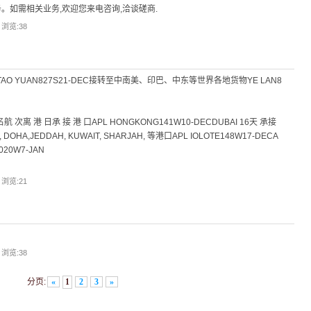
。如需相关业务,欢迎您来电咨询,洽谈磋商.
| 浏览:
38
 4天TAO YUAN827S21-DEC接转至中南美、印巴、中东等世界各地货物YE LAN8
次离 港 日承 接 港 口APL HONGKONG141W10-DECDUBAI 16天 承接
, DOHA,JEDDAH, KUWAIT, SHARJAH, 等港口APL IOLOTE148W17-DECA
020W7-JAN
| 浏览:
21
| 浏览:
38
分页:
«
1
2
3
»