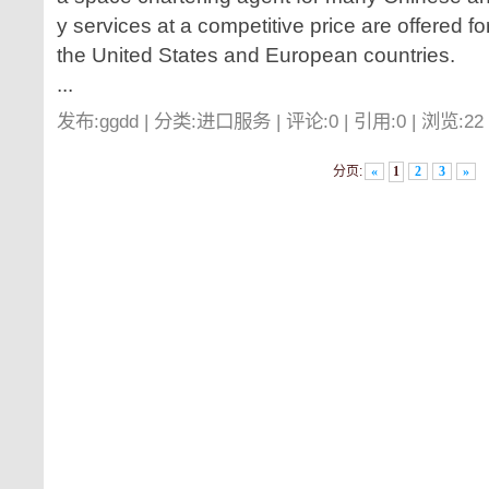
y services at a competitive price are offered for
the United States and European countries.
...
发布:ggdd | 分类:进口服务 | 评论:0 | 引用:0 | 浏览:
22
分页:
«
1
2
3
»