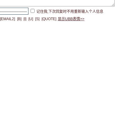
记住我,下次回复时不用重新输入个人信息
[EMAIL2]
[B]
[I]
[U]
[S]
[QUOTE]
显示UBB表情>>