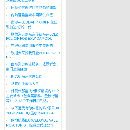
求货西班牙/土尔其
阿特劳代理进口货物船舶卸货
内陆运输里斯本国际供应链
南沙---JEDDAH 4X40FR 蛇口~
雅加达 订舱一代
顺德海运到东京传统海运LCL&
FCL CIF FOB EXW DAP DDU
在线运输费用报价中美洲的
欢迎大家找我订舱BUENOS AIR
ES
国际海运物流服务，法罗群岛，
到门运输经验
胡志明海运代理公司
马来西亚海运大货
好货代那里找?俄罗斯境内75个
主要城市（包含莫斯科、圣彼得堡
等）12-18个工作日内到达。
以下运费有你仲意的吗?悉尼3X
20GP 2X40HQ 墨尔本4X20GP
欧地航线BARCELONA / VALE
NCIA/TUNIS一级货运代理公司